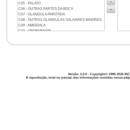
C05 - PALATO
C06 - OUTRAS PARTES DA BOCA
C07 - GLANDULA PAROTIDA
C08 - OUTRAS GLANDULAS SALIVARES MAIORES
C09 - AMIGDALA
C10 - OROFARINGE
C11 - NASOFARINGE
C12 - SEIO PIRIFORME
C13 - HIPOFARINGE
C14 - LOCALIZACOES MAL DEFINIDAS DA FARINGE
C15 - ESOFAGO
C16 - ESTOMAGO
C17 - INTESTINO DELGADO
Versão: 2.0.0 - Copyright© 1996-2026 INC
C18 - COLON
A reprodução, total ou parcial, das informações contidas nessa pági
C19 - JUNCAO RETOSSIGMOIDE
C20 - RETO
C21 - ANUS E CANAL ANAL
C22 - FIGADO E VIAS BILIARES INTRA-HEPATICAS
C23 - VESICULA BILIAR
C24 - OUTRAS PARTES DAS VIAS BILIARES
C25 - PANCREAS
C26 - LOCALIZACOES MAL DEFINIDAS NO
APARELHO DIGESTIVO
C30 - CAVIDADE NASAL E OUVIDO MEDIO