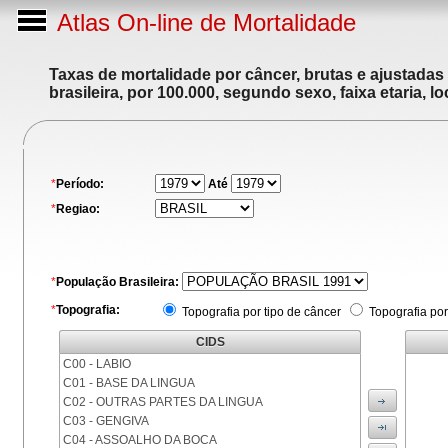
Atlas On-line de Mortalidade
Taxas de mortalidade por câncer, brutas e ajustadas
brasileira, por 100.000, segundo sexo, faixa etaria, 
*
Período:
Até
*
Regiao:
*
População Brasileira:
*
Topografia:
Topografia por tipo de câncer
Topografia por
CIDS
C00 - LABIO
C01 - BASE DA LINGUA
C02 - OUTRAS PARTES DA LINGUA
C03 - GENGIVA
C04 - ASSOALHO DA BOCA