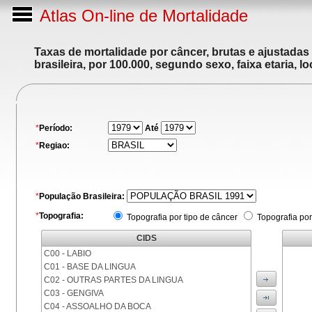
Atlas On-line de Mortalidade
Taxas de mortalidade por câncer, brutas e ajustadas
brasileira, por 100.000, segundo sexo, faixa etaria, 
*
Período:
Até
*
Regiao:
*
População Brasileira:
*
Topografia:
Topografia por tipo de câncer
Topografia por
CIDS
C00 - LABIO
C01 - BASE DA LINGUA
C02 - OUTRAS PARTES DA LINGUA
C03 - GENGIVA
C04 - ASSOALHO DA BOCA