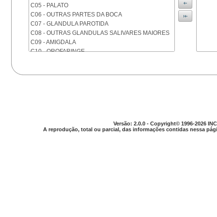
C05 - PALATO
C06 - OUTRAS PARTES DA BOCA
C07 - GLANDULA PAROTIDA
C08 - OUTRAS GLANDULAS SALIVARES MAIORES
C09 - AMIGDALA
C10 - OROFARINGE
C11 - NASOFARINGE
C12 - SEIO PIRIFORME
C13 - HIPOFARINGE
C14 - LOCALIZACOES MAL DEFINIDAS DA FARINGE
C15 - ESOFAGO
C16 - ESTOMAGO
C17 - INTESTINO DELGADO
Versão: 2.0.0 - Copyright© 1996-2026 INC
C18 - COLON
A reprodução, total ou parcial, das informações contidas nessa pági
C19 - JUNCAO RETOSSIGMOIDE
C20 - RETO
C21 - ANUS E CANAL ANAL
C22 - FIGADO E VIAS BILIARES INTRA-HEPATICAS
C23 - VESICULA BILIAR
C24 - OUTRAS PARTES DAS VIAS BILIARES
C25 - PANCREAS
C26 - LOCALIZACOES MAL DEFINIDAS NO
APARELHO DIGESTIVO
C30 - CAVIDADE NASAL E OUVIDO MEDIO