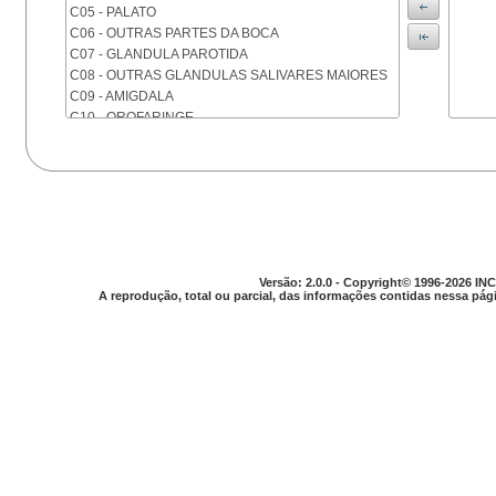
C05 - PALATO
C06 - OUTRAS PARTES DA BOCA
C07 - GLANDULA PAROTIDA
C08 - OUTRAS GLANDULAS SALIVARES MAIORES
C09 - AMIGDALA
C10 - OROFARINGE
C11 - NASOFARINGE
C12 - SEIO PIRIFORME
C13 - HIPOFARINGE
C14 - LOCALIZACOES MAL DEFINIDAS DA FARINGE
C15 - ESOFAGO
C16 - ESTOMAGO
C17 - INTESTINO DELGADO
Versão: 2.0.0 - Copyright© 1996-2026 INC
C18 - COLON
A reprodução, total ou parcial, das informações contidas nessa pági
C19 - JUNCAO RETOSSIGMOIDE
C20 - RETO
C21 - ANUS E CANAL ANAL
C22 - FIGADO E VIAS BILIARES INTRA-HEPATICAS
C23 - VESICULA BILIAR
C24 - OUTRAS PARTES DAS VIAS BILIARES
C25 - PANCREAS
C26 - LOCALIZACOES MAL DEFINIDAS NO
APARELHO DIGESTIVO
C30 - CAVIDADE NASAL E OUVIDO MEDIO