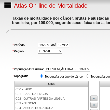
Atlas On-line de Mortalidade
Taxas de mortalidade por câncer, brutas e ajustadas
brasileira, por 100.000, segundo sexo, faixa etaria, 
*
Período:
Até
*
Regiao:
*
População Brasileira:
*
Topografia:
Topografia por tipo de câncer
Topografia por
CIDS
C00 - LABIO
C01 - BASE DA LINGUA
C02 - OUTRAS PARTES DA LINGUA
C03 - GENGIVA
C04 - ASSOALHO DA BOCA