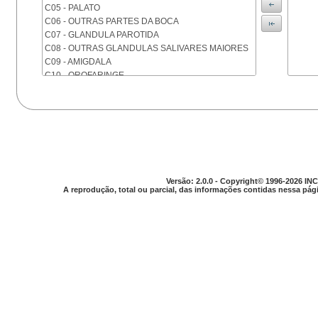
C05 - PALATO
C06 - OUTRAS PARTES DA BOCA
C07 - GLANDULA PAROTIDA
C08 - OUTRAS GLANDULAS SALIVARES MAIORES
C09 - AMIGDALA
C10 - OROFARINGE
C11 - NASOFARINGE
C12 - SEIO PIRIFORME
C13 - HIPOFARINGE
C14 - LOCALIZACOES MAL DEFINIDAS DA FARINGE
C15 - ESOFAGO
C16 - ESTOMAGO
C17 - INTESTINO DELGADO
Versão: 2.0.0 - Copyright© 1996-2026 INC
C18 - COLON
A reprodução, total ou parcial, das informações contidas nessa pági
C19 - JUNCAO RETOSSIGMOIDE
C20 - RETO
C21 - ANUS E CANAL ANAL
C22 - FIGADO E VIAS BILIARES INTRA-HEPATICAS
C23 - VESICULA BILIAR
C24 - OUTRAS PARTES DAS VIAS BILIARES
C25 - PANCREAS
C26 - LOCALIZACOES MAL DEFINIDAS NO
APARELHO DIGESTIVO
C30 - CAVIDADE NASAL E OUVIDO MEDIO