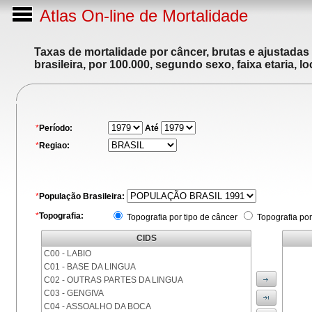
Atlas On-line de Mortalidade
Taxas de mortalidade por câncer, brutas e ajustadas
brasileira, por 100.000, segundo sexo, faixa etaria, 
*
Período:
Até
*
Regiao:
*
População Brasileira:
*
Topografia:
Topografia por tipo de câncer
Topografia por
CIDS
C00 - LABIO
C01 - BASE DA LINGUA
C02 - OUTRAS PARTES DA LINGUA
C03 - GENGIVA
C04 - ASSOALHO DA BOCA