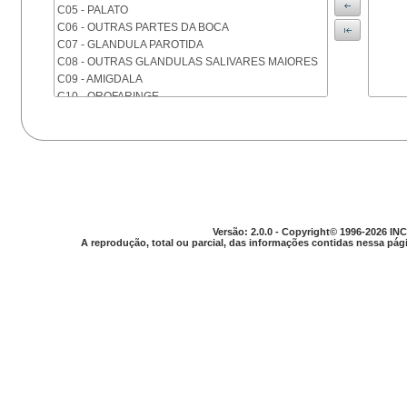
C05 - PALATO
C06 - OUTRAS PARTES DA BOCA
C07 - GLANDULA PAROTIDA
C08 - OUTRAS GLANDULAS SALIVARES MAIORES
C09 - AMIGDALA
C10 - OROFARINGE
C11 - NASOFARINGE
C12 - SEIO PIRIFORME
C13 - HIPOFARINGE
C14 - LOCALIZACOES MAL DEFINIDAS DA FARINGE
C15 - ESOFAGO
C16 - ESTOMAGO
C17 - INTESTINO DELGADO
Versão: 2.0.0 - Copyright© 1996-2026 INC
C18 - COLON
A reprodução, total ou parcial, das informações contidas nessa pági
C19 - JUNCAO RETOSSIGMOIDE
C20 - RETO
C21 - ANUS E CANAL ANAL
C22 - FIGADO E VIAS BILIARES INTRA-HEPATICAS
C23 - VESICULA BILIAR
C24 - OUTRAS PARTES DAS VIAS BILIARES
C25 - PANCREAS
C26 - LOCALIZACOES MAL DEFINIDAS NO
APARELHO DIGESTIVO
C30 - CAVIDADE NASAL E OUVIDO MEDIO