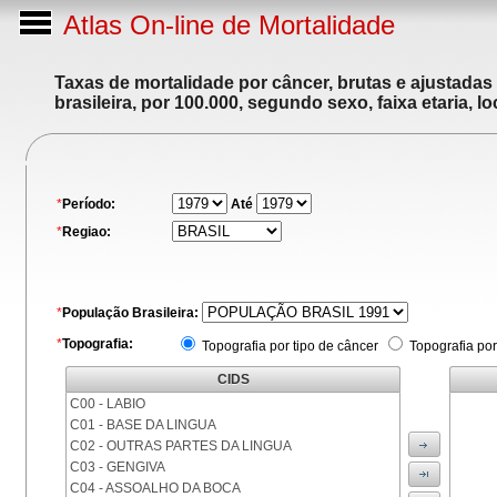
Atlas On-line de Mortalidade
Taxas de mortalidade por câncer, brutas e ajustadas
brasileira, por 100.000, segundo sexo, faixa etaria, 
*
Período:
Até
*
Regiao:
*
População Brasileira:
*
Topografia:
Topografia por tipo de câncer
Topografia por
CIDS
C00 - LABIO
C01 - BASE DA LINGUA
C02 - OUTRAS PARTES DA LINGUA
C03 - GENGIVA
C04 - ASSOALHO DA BOCA