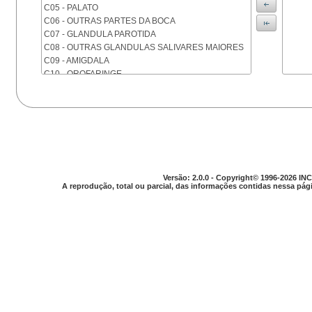
C05 - PALATO
C06 - OUTRAS PARTES DA BOCA
C07 - GLANDULA PAROTIDA
C08 - OUTRAS GLANDULAS SALIVARES MAIORES
C09 - AMIGDALA
C10 - OROFARINGE
C11 - NASOFARINGE
C12 - SEIO PIRIFORME
C13 - HIPOFARINGE
C14 - LOCALIZACOES MAL DEFINIDAS DA FARINGE
C15 - ESOFAGO
C16 - ESTOMAGO
C17 - INTESTINO DELGADO
Versão: 2.0.0 - Copyright© 1996-2026 INC
C18 - COLON
A reprodução, total ou parcial, das informações contidas nessa pági
C19 - JUNCAO RETOSSIGMOIDE
C20 - RETO
C21 - ANUS E CANAL ANAL
C22 - FIGADO E VIAS BILIARES INTRA-HEPATICAS
C23 - VESICULA BILIAR
C24 - OUTRAS PARTES DAS VIAS BILIARES
C25 - PANCREAS
C26 - LOCALIZACOES MAL DEFINIDAS NO
APARELHO DIGESTIVO
C30 - CAVIDADE NASAL E OUVIDO MEDIO