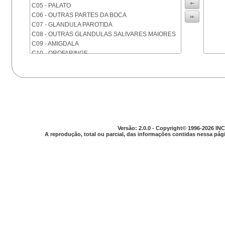
C05 - PALATO
C06 - OUTRAS PARTES DA BOCA
C07 - GLANDULA PAROTIDA
C08 - OUTRAS GLANDULAS SALIVARES MAIORES
C09 - AMIGDALA
C10 - OROFARINGE
C11 - NASOFARINGE
C12 - SEIO PIRIFORME
C13 - HIPOFARINGE
C14 - LOCALIZACOES MAL DEFINIDAS DA FARINGE
C15 - ESOFAGO
C16 - ESTOMAGO
C17 - INTESTINO DELGADO
Versão: 2.0.0 - Copyright© 1996-2026 INC
C18 - COLON
A reprodução, total ou parcial, das informações contidas nessa pági
C19 - JUNCAO RETOSSIGMOIDE
C20 - RETO
C21 - ANUS E CANAL ANAL
C22 - FIGADO E VIAS BILIARES INTRA-HEPATICAS
C23 - VESICULA BILIAR
C24 - OUTRAS PARTES DAS VIAS BILIARES
C25 - PANCREAS
C26 - LOCALIZACOES MAL DEFINIDAS NO
APARELHO DIGESTIVO
C30 - CAVIDADE NASAL E OUVIDO MEDIO