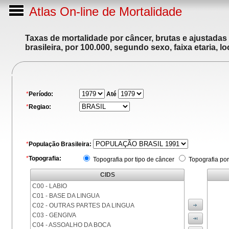
Atlas On-line de Mortalidade
Taxas de mortalidade por câncer, brutas e ajustadas
brasileira, por 100.000, segundo sexo, faixa etaria, 
*
Período:
Até
*
Regiao:
*
População Brasileira:
*
Topografia:
Topografia por tipo de câncer
Topografia por
CIDS
C00 - LABIO
C01 - BASE DA LINGUA
C02 - OUTRAS PARTES DA LINGUA
C03 - GENGIVA
C04 - ASSOALHO DA BOCA