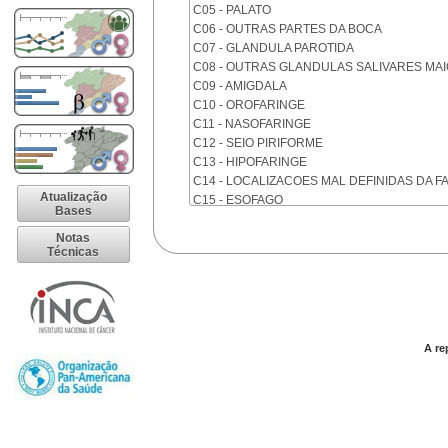
C05 - PALATO
C06 - OUTRAS PARTES DA BOCA
C07 - GLANDULA PAROTIDA
C08 - OUTRAS GLANDULAS SALIVARES MA
C09 - AMIGDALA
C10 - OROFARINGE
C11 - NASOFARINGE
C12 - SEIO PIRIFORME
C13 - HIPOFARINGE
C14 - LOCALIZACOES MAL DEFINIDAS DA F
Atualização
C15 - ESOFAGO
Bases
C16 - ESTOMAGO
Notas
C17 - INTESTINO DELGADO
Técnicas
C18 - COLON
C19 - JUNCAO RETOSSIGMOIDE
C20 - RETO
C21 - ANUS E CANAL ANAL
C22 - FIGADO E VIAS BILIARES INTRA-HEPA
A re
C23 - VESICULA BILIAR
C24 - OUTRAS PARTES DAS VIAS BILIARES
C25 - PANCREAS
C26 - LOCALIZACOES MAL DEFINIDAS NO 
C30 - CAVIDADE NASAL E OUVIDO MEDIO
C31 - SEIOS DA FACE