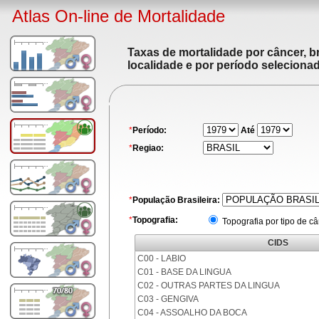
Atlas On-line de Mortalidade
Taxas de mortalidade por câncer, br
localidade e por período seleciona
*
Período:
Até
*
Regiao:
*
População Brasileira:
*
Topografia:
Topografia por tipo de c
CIDS
C00 - LABIO
C01 - BASE DA LINGUA
C02 - OUTRAS PARTES DA LINGUA
C03 - GENGIVA
C04 - ASSOALHO DA BOCA