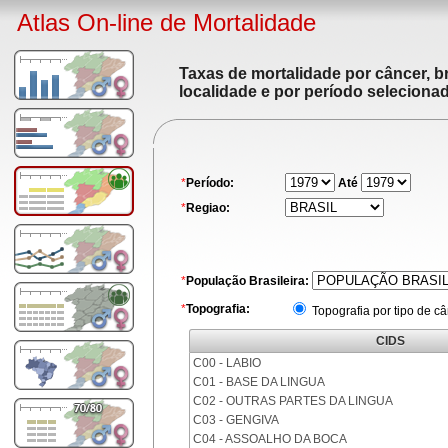
Atlas On-line de Mortalidade
Taxas de mortalidade por câncer, br
localidade e por período seleciona
*
Período:
Até
*
Regiao:
*
População Brasileira:
*
Topografia:
Topografia por tipo de c
CIDS
C00 - LABIO
C01 - BASE DA LINGUA
C02 - OUTRAS PARTES DA LINGUA
C03 - GENGIVA
C04 - ASSOALHO DA BOCA