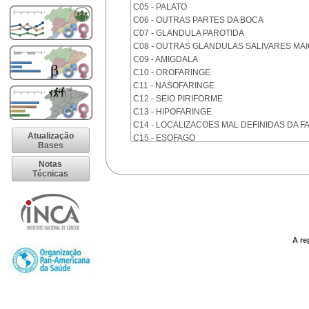
C05 - PALATO
C06 - OUTRAS PARTES DA BOCA
C07 - GLANDULA PAROTIDA
C08 - OUTRAS GLANDULAS SALIVARES MA
C09 - AMIGDALA
C10 - OROFARINGE
C11 - NASOFARINGE
C12 - SEIO PIRIFORME
C13 - HIPOFARINGE
C14 - LOCALIZACOES MAL DEFINIDAS DA F
Atualização
C15 - ESOFAGO
Bases
C16 - ESTOMAGO
Notas
C17 - INTESTINO DELGADO
Técnicas
C18 - COLON
C19 - JUNCAO RETOSSIGMOIDE
C20 - RETO
C21 - ANUS E CANAL ANAL
C22 - FIGADO E VIAS BILIARES INTRA-HEPA
A re
C23 - VESICULA BILIAR
C24 - OUTRAS PARTES DAS VIAS BILIARES
C25 - PANCREAS
C26 - LOCALIZACOES MAL DEFINIDAS NO 
C30 - CAVIDADE NASAL E OUVIDO MEDIO
C31 - SEIOS DA FACE