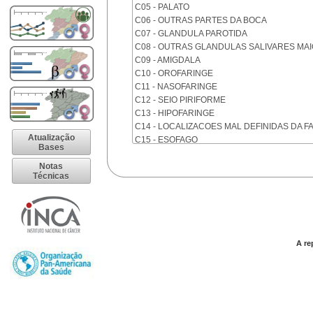
C05 - PALATO
C06 - OUTRAS PARTES DA BOCA
C07 - GLANDULA PAROTIDA
C08 - OUTRAS GLANDULAS SALIVARES MA
C09 - AMIGDALA
C10 - OROFARINGE
C11 - NASOFARINGE
C12 - SEIO PIRIFORME
C13 - HIPOFARINGE
C14 - LOCALIZACOES MAL DEFINIDAS DA F
Atualização
C15 - ESOFAGO
Bases
C16 - ESTOMAGO
Notas
C17 - INTESTINO DELGADO
Técnicas
C18 - COLON
C19 - JUNCAO RETOSSIGMOIDE
C20 - RETO
C21 - ANUS E CANAL ANAL
C22 - FIGADO E VIAS BILIARES INTRA-HEPA
A re
C23 - VESICULA BILIAR
C24 - OUTRAS PARTES DAS VIAS BILIARES
C25 - PANCREAS
C26 - LOCALIZACOES MAL DEFINIDAS NO 
C30 - CAVIDADE NASAL E OUVIDO MEDIO
C31 - SEIOS DA FACE