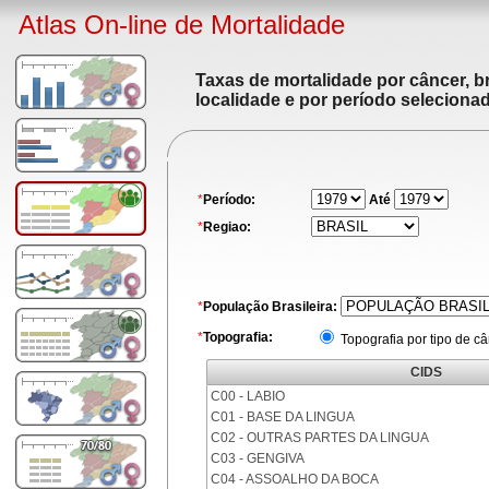
Atlas On-line de Mortalidade
Taxas de mortalidade por câncer, br
localidade e por período seleciona
*
Período:
Até
*
Regiao:
*
População Brasileira:
*
Topografia:
Topografia por tipo de c
CIDS
C00 - LABIO
C01 - BASE DA LINGUA
C02 - OUTRAS PARTES DA LINGUA
C03 - GENGIVA
C04 - ASSOALHO DA BOCA