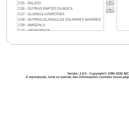
C05 - PALATO
C06 - OUTRAS PARTES DA BOCA
C07 - GLANDULA PAROTIDA
C08 - OUTRAS GLANDULAS SALIVARES MAIORES
C09 - AMIGDALA
C10 - OROFARINGE
C11 - NASOFARINGE
C12 - SEIO PIRIFORME
C13 - HIPOFARINGE
C14 - LOCALIZACOES MAL DEFINIDAS DA FARINGE
C15 - ESOFAGO
C16 - ESTOMAGO
C17 - INTESTINO DELGADO
Versão: 2.0.0 - Copyright© 1996-2026 INC
C18 - COLON
A reprodução, total ou parcial, das informações contidas nessa pági
C19 - JUNCAO RETOSSIGMOIDE
C20 - RETO
C21 - ANUS E CANAL ANAL
C22 - FIGADO E VIAS BILIARES INTRA-HEPATICAS
C23 - VESICULA BILIAR
C24 - OUTRAS PARTES DAS VIAS BILIARES
C25 - PANCREAS
C26 - LOCALIZACOES MAL DEFINIDAS NO
APARELHO DIGESTIVO
C30 - CAVIDADE NASAL E OUVIDO MEDIO