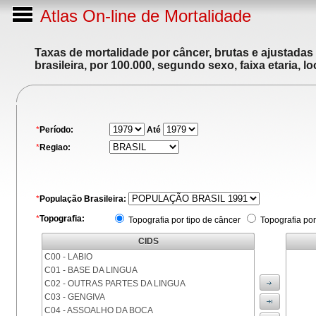
Atlas On-line de Mortalidade
Taxas de mortalidade por câncer, brutas e ajustadas
brasileira, por 100.000, segundo sexo, faixa etaria, 
*
Período:
Até
*
Regiao:
*
População Brasileira:
*
Topografia:
Topografia por tipo de câncer
Topografia por
CIDS
C00 - LABIO
C01 - BASE DA LINGUA
C02 - OUTRAS PARTES DA LINGUA
C03 - GENGIVA
C04 - ASSOALHO DA BOCA