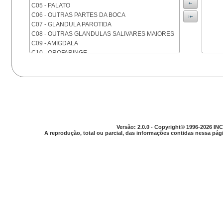
C05 - PALATO
C06 - OUTRAS PARTES DA BOCA
C07 - GLANDULA PAROTIDA
C08 - OUTRAS GLANDULAS SALIVARES MAIORES
C09 - AMIGDALA
C10 - OROFARINGE
C11 - NASOFARINGE
C12 - SEIO PIRIFORME
C13 - HIPOFARINGE
C14 - LOCALIZACOES MAL DEFINIDAS DA FARINGE
C15 - ESOFAGO
C16 - ESTOMAGO
C17 - INTESTINO DELGADO
Versão: 2.0.0 - Copyright© 1996-2026 INC
C18 - COLON
A reprodução, total ou parcial, das informações contidas nessa pági
C19 - JUNCAO RETOSSIGMOIDE
C20 - RETO
C21 - ANUS E CANAL ANAL
C22 - FIGADO E VIAS BILIARES INTRA-HEPATICAS
C23 - VESICULA BILIAR
C24 - OUTRAS PARTES DAS VIAS BILIARES
C25 - PANCREAS
C26 - LOCALIZACOES MAL DEFINIDAS NO
APARELHO DIGESTIVO
C30 - CAVIDADE NASAL E OUVIDO MEDIO