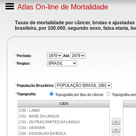
Atlas On-line de Mortalidade
Taxas de mortalidade por câncer, brutas e ajustadas
brasileira, por 100.000, segundo sexo, faixa etaria, 
*
Período:
Até
*
Regiao:
*
População Brasileira:
*
Topografia:
Topografia por tipo de câncer
Topografia por
CIDS
C00 - LABIO
C01 - BASE DA LINGUA
C02 - OUTRAS PARTES DA LINGUA
C03 - GENGIVA
C04 - ASSOALHO DA BOCA