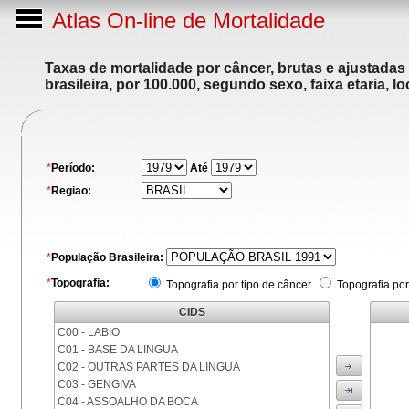
Atlas On-line de Mortalidade
Taxas de mortalidade por câncer, brutas e ajustadas
brasileira, por 100.000, segundo sexo, faixa etaria, 
*
Período:
Até
*
Regiao:
*
População Brasileira:
*
Topografia:
Topografia por tipo de câncer
Topografia por
CIDS
C00 - LABIO
C01 - BASE DA LINGUA
C02 - OUTRAS PARTES DA LINGUA
C03 - GENGIVA
C04 - ASSOALHO DA BOCA