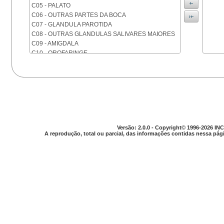
C05 - PALATO
C06 - OUTRAS PARTES DA BOCA
C07 - GLANDULA PAROTIDA
C08 - OUTRAS GLANDULAS SALIVARES MAIORES
C09 - AMIGDALA
C10 - OROFARINGE
C11 - NASOFARINGE
C12 - SEIO PIRIFORME
C13 - HIPOFARINGE
C14 - LOCALIZACOES MAL DEFINIDAS DA FARINGE
C15 - ESOFAGO
C16 - ESTOMAGO
C17 - INTESTINO DELGADO
Versão: 2.0.0 - Copyright© 1996-2026 INC
C18 - COLON
A reprodução, total ou parcial, das informações contidas nessa pági
C19 - JUNCAO RETOSSIGMOIDE
C20 - RETO
C21 - ANUS E CANAL ANAL
C22 - FIGADO E VIAS BILIARES INTRA-HEPATICAS
C23 - VESICULA BILIAR
C24 - OUTRAS PARTES DAS VIAS BILIARES
C25 - PANCREAS
C26 - LOCALIZACOES MAL DEFINIDAS NO
APARELHO DIGESTIVO
C30 - CAVIDADE NASAL E OUVIDO MEDIO