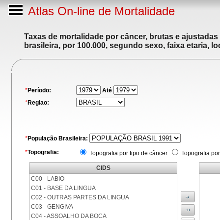
Atlas On-line de Mortalidade
Taxas de mortalidade por câncer, brutas e ajustadas
brasileira, por 100.000, segundo sexo, faixa etaria, 
*
Período:
Até
*
Regiao:
*
População Brasileira:
*
Topografia:
Topografia por tipo de câncer
Topografia por
CIDS
C00 - LABIO
C01 - BASE DA LINGUA
C02 - OUTRAS PARTES DA LINGUA
C03 - GENGIVA
C04 - ASSOALHO DA BOCA