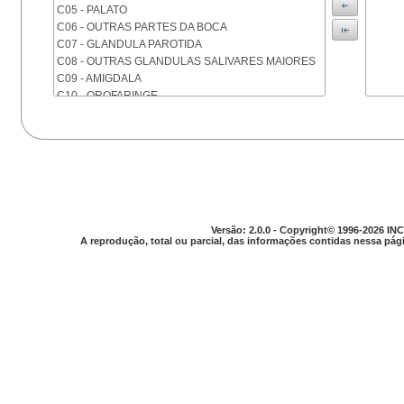
C05 - PALATO
C06 - OUTRAS PARTES DA BOCA
C07 - GLANDULA PAROTIDA
C08 - OUTRAS GLANDULAS SALIVARES MAIORES
C09 - AMIGDALA
C10 - OROFARINGE
C11 - NASOFARINGE
C12 - SEIO PIRIFORME
C13 - HIPOFARINGE
C14 - LOCALIZACOES MAL DEFINIDAS DA FARINGE
C15 - ESOFAGO
C16 - ESTOMAGO
C17 - INTESTINO DELGADO
Versão: 2.0.0 - Copyright© 1996-2026 INC
C18 - COLON
A reprodução, total ou parcial, das informações contidas nessa pági
C19 - JUNCAO RETOSSIGMOIDE
C20 - RETO
C21 - ANUS E CANAL ANAL
C22 - FIGADO E VIAS BILIARES INTRA-HEPATICAS
C23 - VESICULA BILIAR
C24 - OUTRAS PARTES DAS VIAS BILIARES
C25 - PANCREAS
C26 - LOCALIZACOES MAL DEFINIDAS NO
APARELHO DIGESTIVO
C30 - CAVIDADE NASAL E OUVIDO MEDIO