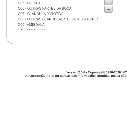
C05 - PALATO
C06 - OUTRAS PARTES DA BOCA
C07 - GLANDULA PAROTIDA
C08 - OUTRAS GLANDULAS SALIVARES MAIORES
C09 - AMIGDALA
C10 - OROFARINGE
C11 - NASOFARINGE
C12 - SEIO PIRIFORME
C13 - HIPOFARINGE
C14 - LOCALIZACOES MAL DEFINIDAS DA FARINGE
C15 - ESOFAGO
C16 - ESTOMAGO
C17 - INTESTINO DELGADO
Versão: 2.0.0 - Copyright© 1996-2026 INC
C18 - COLON
A reprodução, total ou parcial, das informações contidas nessa pági
C19 - JUNCAO RETOSSIGMOIDE
C20 - RETO
C21 - ANUS E CANAL ANAL
C22 - FIGADO E VIAS BILIARES INTRA-HEPATICAS
C23 - VESICULA BILIAR
C24 - OUTRAS PARTES DAS VIAS BILIARES
C25 - PANCREAS
C26 - LOCALIZACOES MAL DEFINIDAS NO
APARELHO DIGESTIVO
C30 - CAVIDADE NASAL E OUVIDO MEDIO