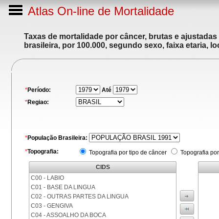
Atlas On-line de Mortalidade
Taxas de mortalidade por câncer, brutas e ajustadas
brasileira, por 100.000, segundo sexo, faixa etaria, 
*
Período:
Até
*
Regiao:
*
População Brasileira:
*
Topografia:
Topografia por tipo de câncer
Topografia por
CIDS
C00 - LABIO
C01 - BASE DA LINGUA
C02 - OUTRAS PARTES DA LINGUA
C03 - GENGIVA
C04 - ASSOALHO DA BOCA