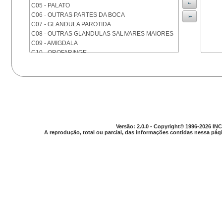
C05 - PALATO
C06 - OUTRAS PARTES DA BOCA
C07 - GLANDULA PAROTIDA
C08 - OUTRAS GLANDULAS SALIVARES MAIORES
C09 - AMIGDALA
C10 - OROFARINGE
C11 - NASOFARINGE
C12 - SEIO PIRIFORME
C13 - HIPOFARINGE
C14 - LOCALIZACOES MAL DEFINIDAS DA FARINGE
C15 - ESOFAGO
C16 - ESTOMAGO
C17 - INTESTINO DELGADO
Versão: 2.0.0 - Copyright© 1996-2026 INC
C18 - COLON
A reprodução, total ou parcial, das informações contidas nessa pági
C19 - JUNCAO RETOSSIGMOIDE
C20 - RETO
C21 - ANUS E CANAL ANAL
C22 - FIGADO E VIAS BILIARES INTRA-HEPATICAS
C23 - VESICULA BILIAR
C24 - OUTRAS PARTES DAS VIAS BILIARES
C25 - PANCREAS
C26 - LOCALIZACOES MAL DEFINIDAS NO
APARELHO DIGESTIVO
C30 - CAVIDADE NASAL E OUVIDO MEDIO