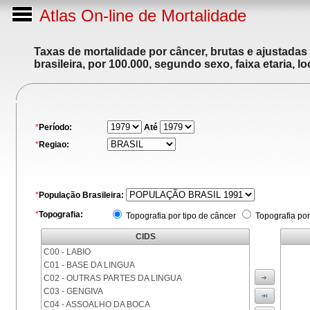
Atlas On-line de Mortalidade
Taxas de mortalidade por câncer, brutas e ajustadas
brasileira, por 100.000, segundo sexo, faixa etaria, 
*
Período:
Até
*
Regiao:
*
População Brasileira:
*
Topografia:
Topografia por tipo de câncer
Topografia por
CIDS
C00 - LABIO
C01 - BASE DA LINGUA
C02 - OUTRAS PARTES DA LINGUA
C03 - GENGIVA
C04 - ASSOALHO DA BOCA