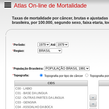
Atlas On-line de Mortalidade
Taxas de mortalidade por câncer, brutas e ajustadas
brasileira, por 100.000, segundo sexo, faixa etaria, 
*
Período:
Até
*
Regiao:
*
População Brasileira:
*
Topografia:
Topografia por tipo de câncer
Topografia por
CIDS
C00 - LABIO
C01 - BASE DA LINGUA
C02 - OUTRAS PARTES DA LINGUA
C03 - GENGIVA
C04 - ASSOALHO DA BOCA