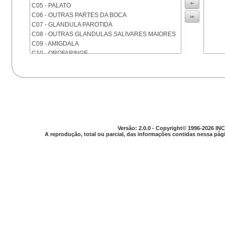
C05 - PALATO
C06 - OUTRAS PARTES DA BOCA
C07 - GLANDULA PAROTIDA
C08 - OUTRAS GLANDULAS SALIVARES MAIORES
C09 - AMIGDALA
C10 - OROFARINGE
C11 - NASOFARINGE
C12 - SEIO PIRIFORME
C13 - HIPOFARINGE
C14 - LOCALIZACOES MAL DEFINIDAS DA FARINGE
C15 - ESOFAGO
C16 - ESTOMAGO
C17 - INTESTINO DELGADO
Versão: 2.0.0 - Copyright© 1996-2026 INC
C18 - COLON
A reprodução, total ou parcial, das informações contidas nessa pági
C19 - JUNCAO RETOSSIGMOIDE
C20 - RETO
C21 - ANUS E CANAL ANAL
C22 - FIGADO E VIAS BILIARES INTRA-HEPATICAS
C23 - VESICULA BILIAR
C24 - OUTRAS PARTES DAS VIAS BILIARES
C25 - PANCREAS
C26 - LOCALIZACOES MAL DEFINIDAS NO
APARELHO DIGESTIVO
C30 - CAVIDADE NASAL E OUVIDO MEDIO