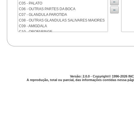
C05 - PALATO
C06 - OUTRAS PARTES DA BOCA
C07 - GLANDULA PAROTIDA
C08 - OUTRAS GLANDULAS SALIVARES MAIORES
C09 - AMIGDALA
C10 - OROFARINGE
C11 - NASOFARINGE
C12 - SEIO PIRIFORME
C13 - HIPOFARINGE
C14 - LOCALIZACOES MAL DEFINIDAS DA FARINGE
C15 - ESOFAGO
C16 - ESTOMAGO
C17 - INTESTINO DELGADO
Versão: 2.0.0 - Copyright© 1996-2026 INC
C18 - COLON
A reprodução, total ou parcial, das informações contidas nessa pági
C19 - JUNCAO RETOSSIGMOIDE
C20 - RETO
C21 - ANUS E CANAL ANAL
C22 - FIGADO E VIAS BILIARES INTRA-HEPATICAS
C23 - VESICULA BILIAR
C24 - OUTRAS PARTES DAS VIAS BILIARES
C25 - PANCREAS
C26 - LOCALIZACOES MAL DEFINIDAS NO
APARELHO DIGESTIVO
C30 - CAVIDADE NASAL E OUVIDO MEDIO