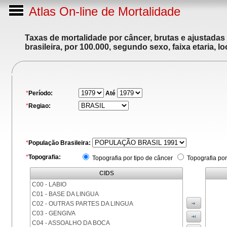
Atlas On-line de Mortalidade
Taxas de mortalidade por câncer, brutas e ajustadas
brasileira, por 100.000, segundo sexo, faixa etaria, 
*
Período:
Até
*
Regiao:
*
População Brasileira:
*
Topografia:
Topografia por tipo de câncer
Topografia por
CIDS
C00 - LABIO
C01 - BASE DA LINGUA
C02 - OUTRAS PARTES DA LINGUA
C03 - GENGIVA
C04 - ASSOALHO DA BOCA