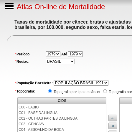
Atlas On-line de Mortalidade
Taxas de mortalidade por câncer, brutas e ajustadas
brasileira, por 100.000, segundo sexo, faixa etaria, 
*
Período:
Até
*
Regiao:
*
População Brasileira:
*
Topografia:
Topografia por tipo de câncer
Topografia por
CIDS
C00 - LABIO
C01 - BASE DA LINGUA
C02 - OUTRAS PARTES DA LINGUA
C03 - GENGIVA
C04 - ASSOALHO DA BOCA