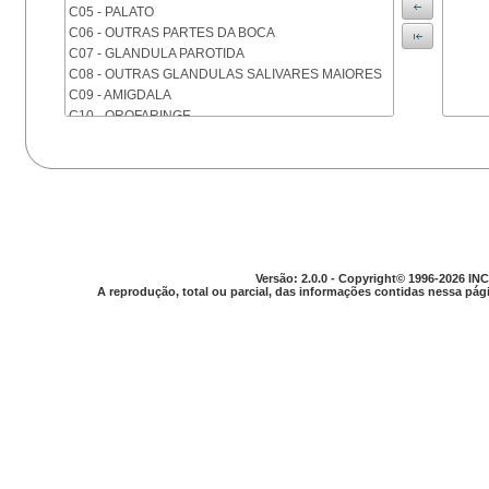
C05 - PALATO
C06 - OUTRAS PARTES DA BOCA
C07 - GLANDULA PAROTIDA
C08 - OUTRAS GLANDULAS SALIVARES MAIORES
C09 - AMIGDALA
C10 - OROFARINGE
C11 - NASOFARINGE
C12 - SEIO PIRIFORME
C13 - HIPOFARINGE
C14 - LOCALIZACOES MAL DEFINIDAS DA FARINGE
C15 - ESOFAGO
C16 - ESTOMAGO
C17 - INTESTINO DELGADO
Versão: 2.0.0 - Copyright© 1996-2026 INC
C18 - COLON
A reprodução, total ou parcial, das informações contidas nessa pági
C19 - JUNCAO RETOSSIGMOIDE
C20 - RETO
C21 - ANUS E CANAL ANAL
C22 - FIGADO E VIAS BILIARES INTRA-HEPATICAS
C23 - VESICULA BILIAR
C24 - OUTRAS PARTES DAS VIAS BILIARES
C25 - PANCREAS
C26 - LOCALIZACOES MAL DEFINIDAS NO
APARELHO DIGESTIVO
C30 - CAVIDADE NASAL E OUVIDO MEDIO