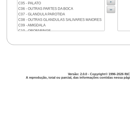
C05 - PALATO
C06 - OUTRAS PARTES DA BOCA
C07 - GLANDULA PAROTIDA
C08 - OUTRAS GLANDULAS SALIVARES MAIORES
C09 - AMIGDALA
C10 - OROFARINGE
C11 - NASOFARINGE
C12 - SEIO PIRIFORME
C13 - HIPOFARINGE
C14 - LOCALIZACOES MAL DEFINIDAS DA FARINGE
C15 - ESOFAGO
C16 - ESTOMAGO
C17 - INTESTINO DELGADO
Versão: 2.0.0 - Copyright© 1996-2026 INC
C18 - COLON
A reprodução, total ou parcial, das informações contidas nessa pági
C19 - JUNCAO RETOSSIGMOIDE
C20 - RETO
C21 - ANUS E CANAL ANAL
C22 - FIGADO E VIAS BILIARES INTRA-HEPATICAS
C23 - VESICULA BILIAR
C24 - OUTRAS PARTES DAS VIAS BILIARES
C25 - PANCREAS
C26 - LOCALIZACOES MAL DEFINIDAS NO
APARELHO DIGESTIVO
C30 - CAVIDADE NASAL E OUVIDO MEDIO