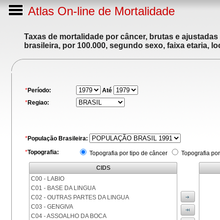
Atlas On-line de Mortalidade
Taxas de mortalidade por câncer, brutas e ajustadas
brasileira, por 100.000, segundo sexo, faixa etaria, 
*
Período:
Até
*
Regiao:
*
População Brasileira:
*
Topografia:
Topografia por tipo de câncer
Topografia por
CIDS
C00 - LABIO
C01 - BASE DA LINGUA
C02 - OUTRAS PARTES DA LINGUA
C03 - GENGIVA
C04 - ASSOALHO DA BOCA