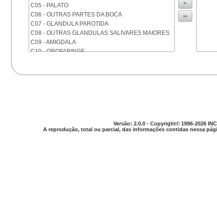
C05 - PALATO
C06 - OUTRAS PARTES DA BOCA
C07 - GLANDULA PAROTIDA
C08 - OUTRAS GLANDULAS SALIVARES MAIORES
C09 - AMIGDALA
C10 - OROFARINGE
C11 - NASOFARINGE
C12 - SEIO PIRIFORME
C13 - HIPOFARINGE
C14 - LOCALIZACOES MAL DEFINIDAS DA FARINGE
C15 - ESOFAGO
C16 - ESTOMAGO
C17 - INTESTINO DELGADO
Versão: 2.0.0 - Copyright© 1996-2026 INC
C18 - COLON
A reprodução, total ou parcial, das informações contidas nessa pági
C19 - JUNCAO RETOSSIGMOIDE
C20 - RETO
C21 - ANUS E CANAL ANAL
C22 - FIGADO E VIAS BILIARES INTRA-HEPATICAS
C23 - VESICULA BILIAR
C24 - OUTRAS PARTES DAS VIAS BILIARES
C25 - PANCREAS
C26 - LOCALIZACOES MAL DEFINIDAS NO
APARELHO DIGESTIVO
C30 - CAVIDADE NASAL E OUVIDO MEDIO