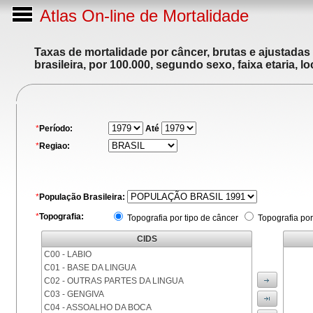
Atlas On-line de Mortalidade
Taxas de mortalidade por câncer, brutas e ajustadas
brasileira, por 100.000, segundo sexo, faixa etaria, 
*
Período:
Até
*
Regiao:
*
População Brasileira:
*
Topografia:
Topografia por tipo de câncer
Topografia por
CIDS
C00 - LABIO
C01 - BASE DA LINGUA
C02 - OUTRAS PARTES DA LINGUA
C03 - GENGIVA
C04 - ASSOALHO DA BOCA