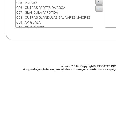
C05 - PALATO
C06 - OUTRAS PARTES DA BOCA
C07 - GLANDULA PAROTIDA
C08 - OUTRAS GLANDULAS SALIVARES MAIORES
C09 - AMIGDALA
C10 - OROFARINGE
C11 - NASOFARINGE
C12 - SEIO PIRIFORME
C13 - HIPOFARINGE
C14 - LOCALIZACOES MAL DEFINIDAS DA FARINGE
C15 - ESOFAGO
C16 - ESTOMAGO
C17 - INTESTINO DELGADO
Versão: 2.0.0 - Copyright© 1996-2026 INC
C18 - COLON
A reprodução, total ou parcial, das informações contidas nessa pági
C19 - JUNCAO RETOSSIGMOIDE
C20 - RETO
C21 - ANUS E CANAL ANAL
C22 - FIGADO E VIAS BILIARES INTRA-HEPATICAS
C23 - VESICULA BILIAR
C24 - OUTRAS PARTES DAS VIAS BILIARES
C25 - PANCREAS
C26 - LOCALIZACOES MAL DEFINIDAS NO
APARELHO DIGESTIVO
C30 - CAVIDADE NASAL E OUVIDO MEDIO