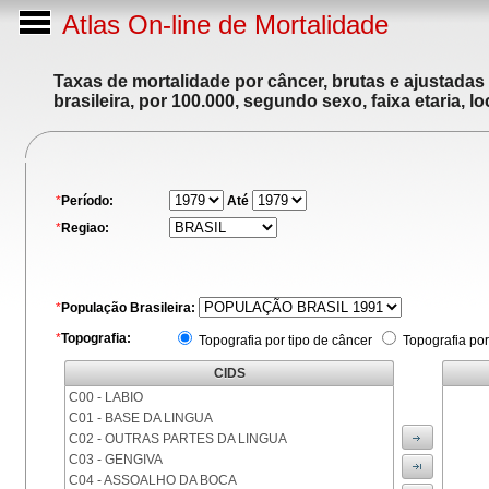
Atlas On-line de Mortalidade
Taxas de mortalidade por câncer, brutas e ajustadas
brasileira, por 100.000, segundo sexo, faixa etaria, 
*
Período:
Até
*
Regiao:
*
População Brasileira:
*
Topografia:
Topografia por tipo de câncer
Topografia por
CIDS
C00 - LABIO
C01 - BASE DA LINGUA
C02 - OUTRAS PARTES DA LINGUA
C03 - GENGIVA
C04 - ASSOALHO DA BOCA