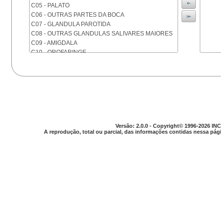
C05 - PALATO
C06 - OUTRAS PARTES DA BOCA
C07 - GLANDULA PAROTIDA
C08 - OUTRAS GLANDULAS SALIVARES MAIORES
C09 - AMIGDALA
C10 - OROFARINGE
C11 - NASOFARINGE
C12 - SEIO PIRIFORME
C13 - HIPOFARINGE
C14 - LOCALIZACOES MAL DEFINIDAS DA FARINGE
C15 - ESOFAGO
C16 - ESTOMAGO
C17 - INTESTINO DELGADO
Versão: 2.0.0 - Copyright© 1996-2026 INC
C18 - COLON
A reprodução, total ou parcial, das informações contidas nessa pági
C19 - JUNCAO RETOSSIGMOIDE
C20 - RETO
C21 - ANUS E CANAL ANAL
C22 - FIGADO E VIAS BILIARES INTRA-HEPATICAS
C23 - VESICULA BILIAR
C24 - OUTRAS PARTES DAS VIAS BILIARES
C25 - PANCREAS
C26 - LOCALIZACOES MAL DEFINIDAS NO
APARELHO DIGESTIVO
C30 - CAVIDADE NASAL E OUVIDO MEDIO