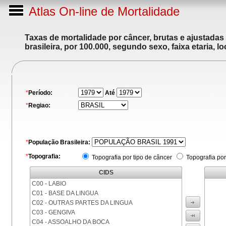
Atlas On-line de Mortalidade
Taxas de mortalidade por câncer, brutas e ajustadas
brasileira, por 100.000, segundo sexo, faixa etaria, 
*
Período:
Até
*
Regiao:
*
População Brasileira:
*
Topografia:
Topografia por tipo de câncer
Topografia por
CIDS
C00 - LABIO
C01 - BASE DA LINGUA
C02 - OUTRAS PARTES DA LINGUA
C03 - GENGIVA
C04 - ASSOALHO DA BOCA