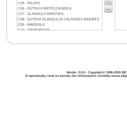
C05 - PALATO
C06 - OUTRAS PARTES DA BOCA
C07 - GLANDULA PAROTIDA
C08 - OUTRAS GLANDULAS SALIVARES MAIORES
C09 - AMIGDALA
C10 - OROFARINGE
C11 - NASOFARINGE
C12 - SEIO PIRIFORME
C13 - HIPOFARINGE
C14 - LOCALIZACOES MAL DEFINIDAS DA FARINGE
C15 - ESOFAGO
C16 - ESTOMAGO
C17 - INTESTINO DELGADO
Versão: 2.0.0 - Copyright© 1996-2026 INC
C18 - COLON
A reprodução, total ou parcial, das informações contidas nessa pági
C19 - JUNCAO RETOSSIGMOIDE
C20 - RETO
C21 - ANUS E CANAL ANAL
C22 - FIGADO E VIAS BILIARES INTRA-HEPATICAS
C23 - VESICULA BILIAR
C24 - OUTRAS PARTES DAS VIAS BILIARES
C25 - PANCREAS
C26 - LOCALIZACOES MAL DEFINIDAS NO
APARELHO DIGESTIVO
C30 - CAVIDADE NASAL E OUVIDO MEDIO