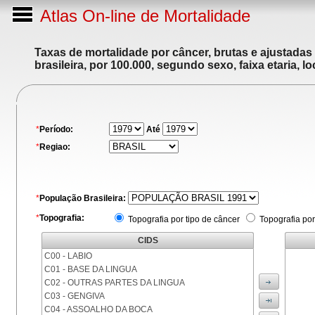
Atlas On-line de Mortalidade
Taxas de mortalidade por câncer, brutas e ajustadas
brasileira, por 100.000, segundo sexo, faixa etaria, 
*
Período:
Até
*
Regiao:
*
População Brasileira:
*
Topografia:
Topografia por tipo de câncer
Topografia por
CIDS
C00 - LABIO
C01 - BASE DA LINGUA
C02 - OUTRAS PARTES DA LINGUA
C03 - GENGIVA
C04 - ASSOALHO DA BOCA