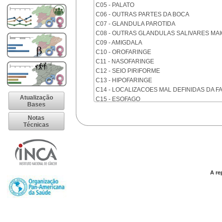
C05 - PALATO
C06 - OUTRAS PARTES DA BOCA
C07 - GLANDULA PAROTIDA
C08 - OUTRAS GLANDULAS SALIVARES MA
C09 - AMIGDALA
C10 - OROFARINGE
C11 - NASOFARINGE
C12 - SEIO PIRIFORME
C13 - HIPOFARINGE
C14 - LOCALIZACOES MAL DEFINIDAS DA F
Atualização
C15 - ESOFAGO
Bases
C16 - ESTOMAGO
Notas
C17 - INTESTINO DELGADO
Técnicas
C18 - COLON
C19 - JUNCAO RETOSSIGMOIDE
C20 - RETO
C21 - ANUS E CANAL ANAL
C22 - FIGADO E VIAS BILIARES INTRA-HEPA
A re
C23 - VESICULA BILIAR
C24 - OUTRAS PARTES DAS VIAS BILIARES
C25 - PANCREAS
C26 - LOCALIZACOES MAL DEFINIDAS NO 
C30 - CAVIDADE NASAL E OUVIDO MEDIO
C31 - SEIOS DA FACE