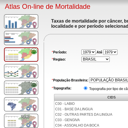
Atlas On-line de Mortalidade
Taxas de mortalidade por câncer, br
localidade e por período seleciona
*
Período:
Até
*
Regiao:
*
População Brasileira:
*
Topografia:
Topografia por tipo de c
CIDS
C00 - LABIO
C01 - BASE DA LINGUA
C02 - OUTRAS PARTES DA LINGUA
C03 - GENGIVA
C04 - ASSOALHO DA BOCA