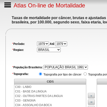
Atlas On-line de Mortalidade
Taxas de mortalidade por câncer, brutas e ajustadas
brasileira, por 100.000, segundo sexo, faixa etaria, 
*
Período:
Até
*
Regiao:
*
População Brasileira:
*
Topografia:
Topografia por tipo de câncer
Topografia por
CIDS
C00 - LABIO
C01 - BASE DA LINGUA
C02 - OUTRAS PARTES DA LINGUA
C03 - GENGIVA
C04 - ASSOALHO DA BOCA