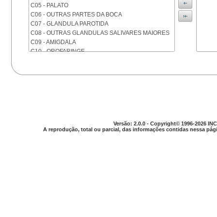
C05 - PALATO
C06 - OUTRAS PARTES DA BOCA
C07 - GLANDULA PAROTIDA
C08 - OUTRAS GLANDULAS SALIVARES MAIORES
C09 - AMIGDALA
C10 - OROFARINGE
C11 - NASOFARINGE
C12 - SEIO PIRIFORME
C13 - HIPOFARINGE
C14 - LOCALIZACOES MAL DEFINIDAS DA FARINGE
C15 - ESOFAGO
C16 - ESTOMAGO
C17 - INTESTINO DELGADO
Versão: 2.0.0 - Copyright© 1996-2026 INC
C18 - COLON
A reprodução, total ou parcial, das informações contidas nessa pági
C19 - JUNCAO RETOSSIGMOIDE
C20 - RETO
C21 - ANUS E CANAL ANAL
C22 - FIGADO E VIAS BILIARES INTRA-HEPATICAS
C23 - VESICULA BILIAR
C24 - OUTRAS PARTES DAS VIAS BILIARES
C25 - PANCREAS
C26 - LOCALIZACOES MAL DEFINIDAS NO
APARELHO DIGESTIVO
C30 - CAVIDADE NASAL E OUVIDO MEDIO