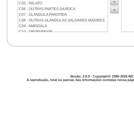
C05 - PALATO
C06 - OUTRAS PARTES DA BOCA
C07 - GLANDULA PAROTIDA
C08 - OUTRAS GLANDULAS SALIVARES MAIORES
C09 - AMIGDALA
C10 - OROFARINGE
C11 - NASOFARINGE
C12 - SEIO PIRIFORME
C13 - HIPOFARINGE
C14 - LOCALIZACOES MAL DEFINIDAS DA FARINGE
C15 - ESOFAGO
C16 - ESTOMAGO
C17 - INTESTINO DELGADO
Versão: 2.0.0 - Copyright© 1996-2026 INC
C18 - COLON
A reprodução, total ou parcial, das informações contidas nessa pági
C19 - JUNCAO RETOSSIGMOIDE
C20 - RETO
C21 - ANUS E CANAL ANAL
C22 - FIGADO E VIAS BILIARES INTRA-HEPATICAS
C23 - VESICULA BILIAR
C24 - OUTRAS PARTES DAS VIAS BILIARES
C25 - PANCREAS
C26 - LOCALIZACOES MAL DEFINIDAS NO
APARELHO DIGESTIVO
C30 - CAVIDADE NASAL E OUVIDO MEDIO