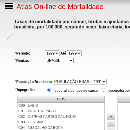
Atlas On-line de Mortalidade
Taxas de mortalidade por câncer, brutas e ajustadas
brasileira, por 100.000, segundo sexo, faixa etaria, 
*
Período:
Até
*
Regiao:
*
População Brasileira:
*
Topografia:
Topografia por tipo de câncer
Topografia por
CIDS
C00 - LABIO
C01 - BASE DA LINGUA
C02 - OUTRAS PARTES DA LINGUA
C03 - GENGIVA
C04 - ASSOALHO DA BOCA