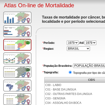
Atlas On-line de Mortalidade
Taxas de mortalidade por câncer, br
localidade e por período seleciona
*
Período:
Até
*
Regiao:
*
População Brasileira:
*
Topografia:
Topografia por tipo de c
CIDS
C00 - LABIO
C01 - BASE DA LINGUA
C02 - OUTRAS PARTES DA LINGUA
C03 - GENGIVA
C04 - ASSOALHO DA BOCA