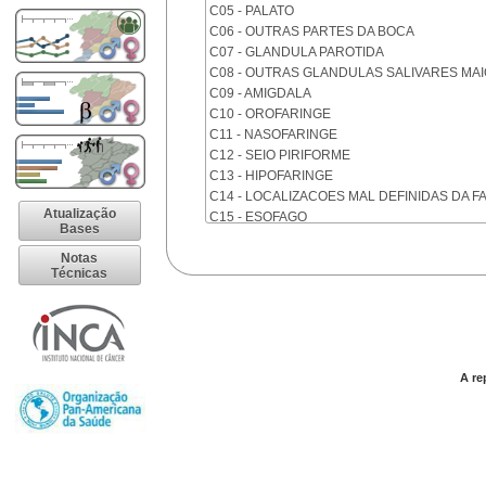
C05 - PALATO
C06 - OUTRAS PARTES DA BOCA
C07 - GLANDULA PAROTIDA
C08 - OUTRAS GLANDULAS SALIVARES MA
C09 - AMIGDALA
C10 - OROFARINGE
C11 - NASOFARINGE
C12 - SEIO PIRIFORME
C13 - HIPOFARINGE
C14 - LOCALIZACOES MAL DEFINIDAS DA F
Atualização
C15 - ESOFAGO
Bases
C16 - ESTOMAGO
Notas
C17 - INTESTINO DELGADO
Técnicas
C18 - COLON
C19 - JUNCAO RETOSSIGMOIDE
C20 - RETO
C21 - ANUS E CANAL ANAL
C22 - FIGADO E VIAS BILIARES INTRA-HEPA
A re
C23 - VESICULA BILIAR
C24 - OUTRAS PARTES DAS VIAS BILIARES
C25 - PANCREAS
C26 - LOCALIZACOES MAL DEFINIDAS NO 
C30 - CAVIDADE NASAL E OUVIDO MEDIO
C31 - SEIOS DA FACE