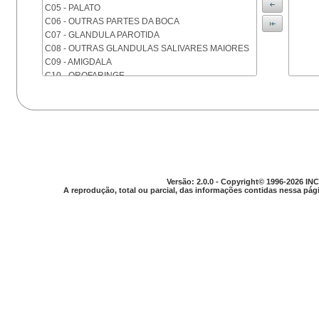
C05 - PALATO
C06 - OUTRAS PARTES DA BOCA
C07 - GLANDULA PAROTIDA
C08 - OUTRAS GLANDULAS SALIVARES MAIORES
C09 - AMIGDALA
C10 - OROFARINGE
C11 - NASOFARINGE
C12 - SEIO PIRIFORME
C13 - HIPOFARINGE
C14 - LOCALIZACOES MAL DEFINIDAS DA FARINGE
C15 - ESOFAGO
C16 - ESTOMAGO
C17 - INTESTINO DELGADO
Versão: 2.0.0 - Copyright© 1996-2026 INC
C18 - COLON
A reprodução, total ou parcial, das informações contidas nessa pági
C19 - JUNCAO RETOSSIGMOIDE
C20 - RETO
C21 - ANUS E CANAL ANAL
C22 - FIGADO E VIAS BILIARES INTRA-HEPATICAS
C23 - VESICULA BILIAR
C24 - OUTRAS PARTES DAS VIAS BILIARES
C25 - PANCREAS
C26 - LOCALIZACOES MAL DEFINIDAS NO
APARELHO DIGESTIVO
C30 - CAVIDADE NASAL E OUVIDO MEDIO