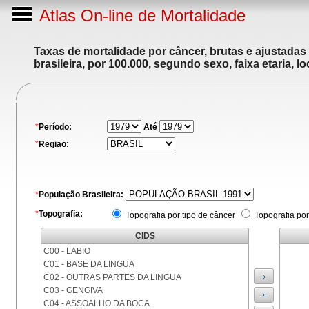
Atlas On-line de Mortalidade
Taxas de mortalidade por câncer, brutas e ajustadas
brasileira, por 100.000, segundo sexo, faixa etaria, 
*
Período:
Até
*
Regiao:
*
População Brasileira:
*
Topografia:
Topografia por tipo de câncer
Topografia por
CIDS
C00 - LABIO
C01 - BASE DA LINGUA
C02 - OUTRAS PARTES DA LINGUA
C03 - GENGIVA
C04 - ASSOALHO DA BOCA