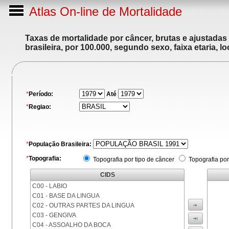
Atlas On-line de Mortalidade
Taxas de mortalidade por câncer, brutas e ajustadas
brasileira, por 100.000, segundo sexo, faixa etaria, 
*
Período:
Até
*
Regiao:
*
População Brasileira:
*
Topografia:
Topografia por tipo de câncer
Topografia por
CIDS
C00 - LABIO
C01 - BASE DA LINGUA
C02 - OUTRAS PARTES DA LINGUA
C03 - GENGIVA
C04 - ASSOALHO DA BOCA