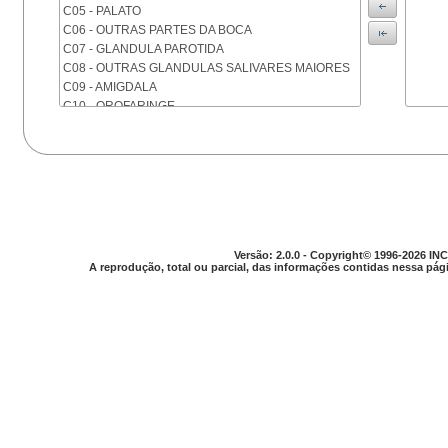
C05 - PALATO
C06 - OUTRAS PARTES DA BOCA
C07 - GLANDULA PAROTIDA
C08 - OUTRAS GLANDULAS SALIVARES MAIORES
C09 - AMIGDALA
C10 - OROFARINGE
C11 - NASOFARINGE
C12 - SEIO PIRIFORME
C13 - HIPOFARINGE
C14 - LOCALIZACOES MAL DEFINIDAS DA FARINGE
C15 - ESOFAGO
C16 - ESTOMAGO
C17 - INTESTINO DELGADO
Versão: 2.0.0 - Copyright© 1996-2026 INC
C18 - COLON
A reprodução, total ou parcial, das informações contidas nessa pági
C19 - JUNCAO RETOSSIGMOIDE
C20 - RETO
C21 - ANUS E CANAL ANAL
C22 - FIGADO E VIAS BILIARES INTRA-HEPATICAS
C23 - VESICULA BILIAR
C24 - OUTRAS PARTES DAS VIAS BILIARES
C25 - PANCREAS
C26 - LOCALIZACOES MAL DEFINIDAS NO
APARELHO DIGESTIVO
C30 - CAVIDADE NASAL E OUVIDO MEDIO