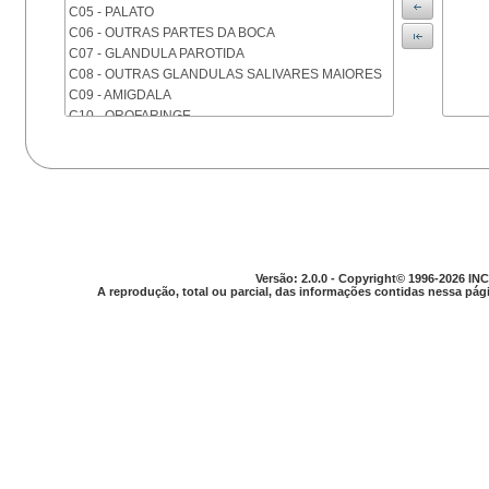
C05 - PALATO
C06 - OUTRAS PARTES DA BOCA
C07 - GLANDULA PAROTIDA
C08 - OUTRAS GLANDULAS SALIVARES MAIORES
C09 - AMIGDALA
C10 - OROFARINGE
C11 - NASOFARINGE
C12 - SEIO PIRIFORME
C13 - HIPOFARINGE
C14 - LOCALIZACOES MAL DEFINIDAS DA FARINGE
C15 - ESOFAGO
C16 - ESTOMAGO
C17 - INTESTINO DELGADO
Versão: 2.0.0 - Copyright© 1996-2026 INC
C18 - COLON
A reprodução, total ou parcial, das informações contidas nessa pági
C19 - JUNCAO RETOSSIGMOIDE
C20 - RETO
C21 - ANUS E CANAL ANAL
C22 - FIGADO E VIAS BILIARES INTRA-HEPATICAS
C23 - VESICULA BILIAR
C24 - OUTRAS PARTES DAS VIAS BILIARES
C25 - PANCREAS
C26 - LOCALIZACOES MAL DEFINIDAS NO
APARELHO DIGESTIVO
C30 - CAVIDADE NASAL E OUVIDO MEDIO