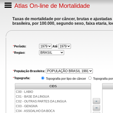
Atlas On-line de Mortalidade
Taxas de mortalidade por câncer, brutas e ajustadas
brasileira, por 100.000, segundo sexo, faixa etaria, 
*
Período:
Até
*
Regiao:
*
População Brasileira:
*
Topografia:
Topografia por tipo de câncer
Topografia por
CIDS
C00 - LABIO
C01 - BASE DA LINGUA
C02 - OUTRAS PARTES DA LINGUA
C03 - GENGIVA
C04 - ASSOALHO DA BOCA