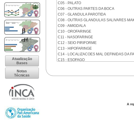
C05 - PALATO
C06 - OUTRAS PARTES DA BOCA
C07 - GLANDULA PAROTIDA
C08 - OUTRAS GLANDULAS SALIVARES MA
C09 - AMIGDALA
C10 - OROFARINGE
C11 - NASOFARINGE
C12 - SEIO PIRIFORME
C13 - HIPOFARINGE
C14 - LOCALIZACOES MAL DEFINIDAS DA F
Atualização
C15 - ESOFAGO
Bases
C16 - ESTOMAGO
Notas
C17 - INTESTINO DELGADO
Técnicas
C18 - COLON
C19 - JUNCAO RETOSSIGMOIDE
C20 - RETO
C21 - ANUS E CANAL ANAL
C22 - FIGADO E VIAS BILIARES INTRA-HEPA
A re
C23 - VESICULA BILIAR
C24 - OUTRAS PARTES DAS VIAS BILIARES
C25 - PANCREAS
C26 - LOCALIZACOES MAL DEFINIDAS NO 
C30 - CAVIDADE NASAL E OUVIDO MEDIO
C31 - SEIOS DA FACE