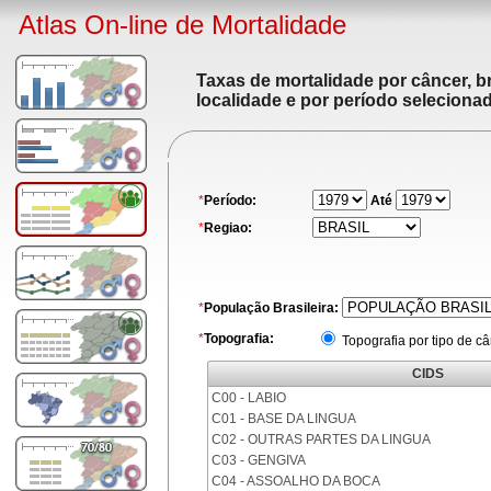
Atlas On-line de Mortalidade
Taxas de mortalidade por câncer, br
localidade e por período seleciona
*
Período:
Até
*
Regiao:
*
População Brasileira:
*
Topografia:
Topografia por tipo de c
CIDS
C00 - LABIO
C01 - BASE DA LINGUA
C02 - OUTRAS PARTES DA LINGUA
C03 - GENGIVA
C04 - ASSOALHO DA BOCA