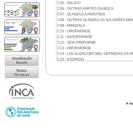
C05 - PALATO
C06 - OUTRAS PARTES DA BOCA
C07 - GLANDULA PAROTIDA
C08 - OUTRAS GLANDULAS SALIVARES MA
C09 - AMIGDALA
C10 - OROFARINGE
C11 - NASOFARINGE
C12 - SEIO PIRIFORME
C13 - HIPOFARINGE
C14 - LOCALIZACOES MAL DEFINIDAS DA F
Atualização
C15 - ESOFAGO
Bases
C16 - ESTOMAGO
Notas
C17 - INTESTINO DELGADO
Técnicas
C18 - COLON
C19 - JUNCAO RETOSSIGMOIDE
C20 - RETO
C21 - ANUS E CANAL ANAL
C22 - FIGADO E VIAS BILIARES INTRA-HEPA
A re
C23 - VESICULA BILIAR
C24 - OUTRAS PARTES DAS VIAS BILIARES
C25 - PANCREAS
C26 - LOCALIZACOES MAL DEFINIDAS NO 
C30 - CAVIDADE NASAL E OUVIDO MEDIO
C31 - SEIOS DA FACE