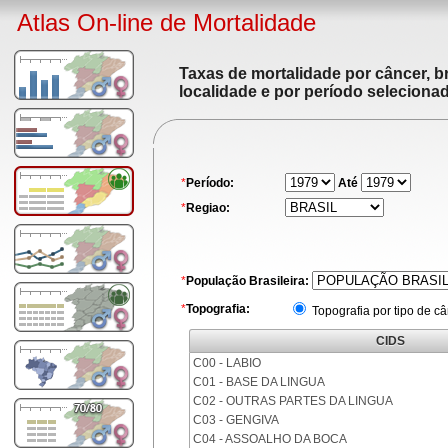
Atlas On-line de Mortalidade
Taxas de mortalidade por câncer, br
localidade e por período seleciona
*
Período:
Até
*
Regiao:
*
População Brasileira:
*
Topografia:
Topografia por tipo de c
CIDS
C00 - LABIO
C01 - BASE DA LINGUA
C02 - OUTRAS PARTES DA LINGUA
C03 - GENGIVA
C04 - ASSOALHO DA BOCA