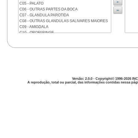
C05 - PALATO
C06 - OUTRAS PARTES DA BOCA
C07 - GLANDULA PAROTIDA
C08 - OUTRAS GLANDULAS SALIVARES MAIORES
C09 - AMIGDALA
C10 - OROFARINGE
C11 - NASOFARINGE
C12 - SEIO PIRIFORME
C13 - HIPOFARINGE
C14 - LOCALIZACOES MAL DEFINIDAS DA FARINGE
C15 - ESOFAGO
C16 - ESTOMAGO
C17 - INTESTINO DELGADO
Versão: 2.0.0 - Copyright© 1996-2026 INC
C18 - COLON
A reprodução, total ou parcial, das informações contidas nessa pági
C19 - JUNCAO RETOSSIGMOIDE
C20 - RETO
C21 - ANUS E CANAL ANAL
C22 - FIGADO E VIAS BILIARES INTRA-HEPATICAS
C23 - VESICULA BILIAR
C24 - OUTRAS PARTES DAS VIAS BILIARES
C25 - PANCREAS
C26 - LOCALIZACOES MAL DEFINIDAS NO
APARELHO DIGESTIVO
C30 - CAVIDADE NASAL E OUVIDO MEDIO