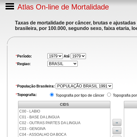
Atlas On-line de Mortalidade
Taxas de mortalidade por câncer, brutas e ajustadas
brasileira, por 100.000, segundo sexo, faixa etaria, 
*
Período:
Até
*
Regiao:
*
População Brasileira:
*
Topografia:
Topografia por tipo de câncer
Topografia por
CIDS
C00 - LABIO
C01 - BASE DA LINGUA
C02 - OUTRAS PARTES DA LINGUA
C03 - GENGIVA
C04 - ASSOALHO DA BOCA