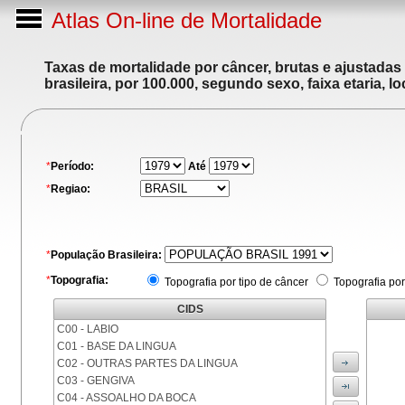
Atlas On-line de Mortalidade
Taxas de mortalidade por câncer, brutas e ajustadas
brasileira, por 100.000, segundo sexo, faixa etaria, 
*
Período:
Até
*
Regiao:
*
População Brasileira:
*
Topografia:
Topografia por tipo de câncer
Topografia por
CIDS
C00 - LABIO
C01 - BASE DA LINGUA
C02 - OUTRAS PARTES DA LINGUA
C03 - GENGIVA
C04 - ASSOALHO DA BOCA