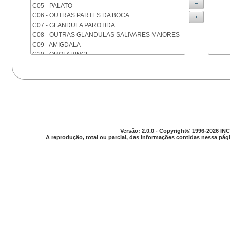
C05 - PALATO
C06 - OUTRAS PARTES DA BOCA
C07 - GLANDULA PAROTIDA
C08 - OUTRAS GLANDULAS SALIVARES MAIORES
C09 - AMIGDALA
C10 - OROFARINGE
C11 - NASOFARINGE
C12 - SEIO PIRIFORME
C13 - HIPOFARINGE
C14 - LOCALIZACOES MAL DEFINIDAS DA FARINGE
C15 - ESOFAGO
C16 - ESTOMAGO
C17 - INTESTINO DELGADO
Versão: 2.0.0 - Copyright© 1996-2026 INC
C18 - COLON
A reprodução, total ou parcial, das informações contidas nessa pági
C19 - JUNCAO RETOSSIGMOIDE
C20 - RETO
C21 - ANUS E CANAL ANAL
C22 - FIGADO E VIAS BILIARES INTRA-HEPATICAS
C23 - VESICULA BILIAR
C24 - OUTRAS PARTES DAS VIAS BILIARES
C25 - PANCREAS
C26 - LOCALIZACOES MAL DEFINIDAS NO
APARELHO DIGESTIVO
C30 - CAVIDADE NASAL E OUVIDO MEDIO