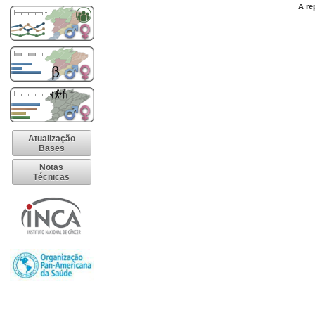
A re
Atualização
Bases
Notas
Técnicas