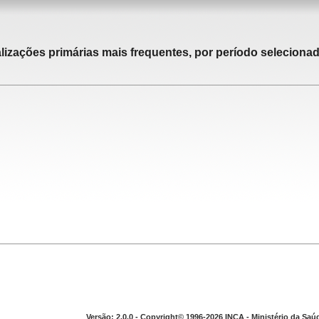
alizações primárias mais frequentes, por período selecionad
Versão: 2.0.0 - Copyright© 1996-2026 INCA - Ministério da Saú