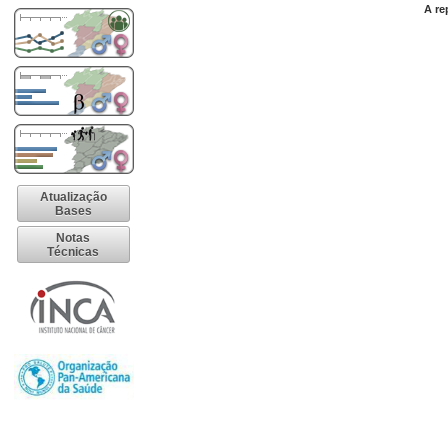
A re
Atualização
Bases
Notas
Técnicas