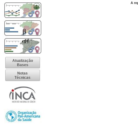
A re
Atualização
Bases
Notas
Técnicas