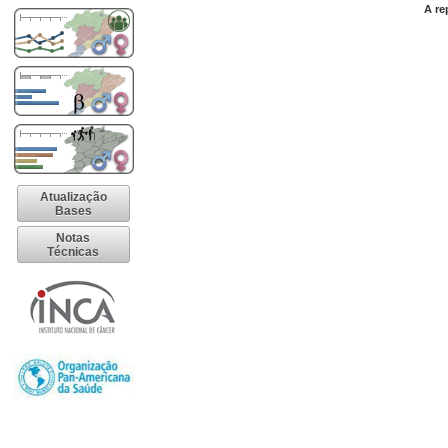
A re
Atualização
Bases
Notas
Técnicas