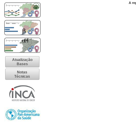
A re
Atualização
Bases
Notas
Técnicas