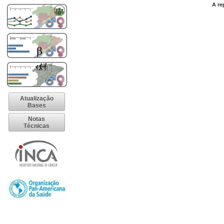
A re
Atualização
Bases
Notas
Técnicas