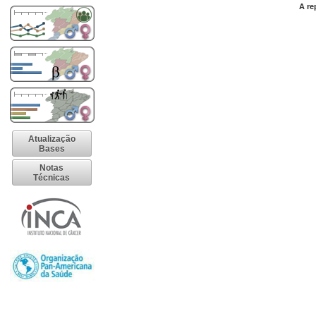
A re
Atualização
Bases
Notas
Técnicas