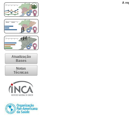
A re
Atualização
Bases
Notas
Técnicas