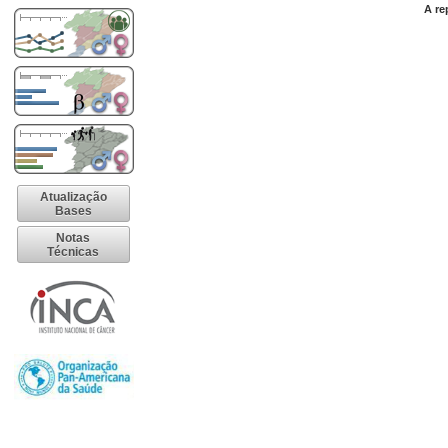
A re
Atualização
Bases
Notas
Técnicas