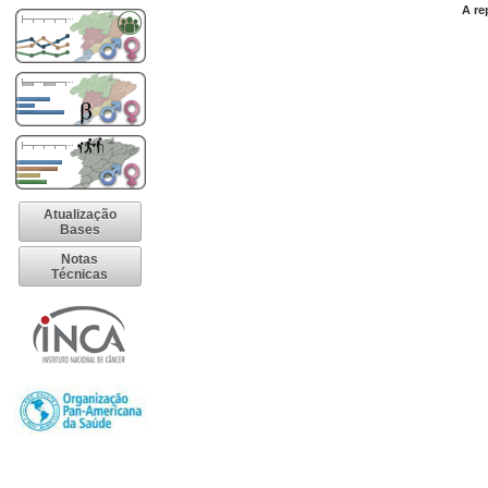
A re
Atualização
Bases
Notas
Técnicas