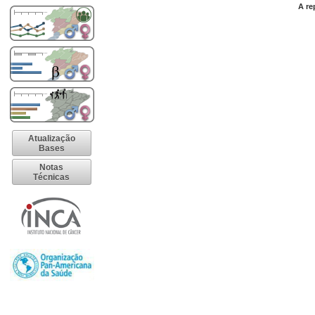
A re
Atualização
Bases
Notas
Técnicas