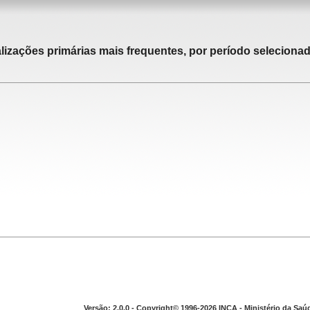
alizações primárias mais frequentes, por período selecionad
Versão: 2.0.0 - Copyright© 1996-2026 INCA - Ministério da Saú