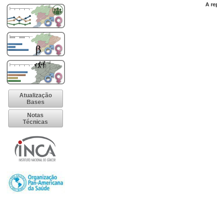
A re
Atualização
Bases
Notas
Técnicas