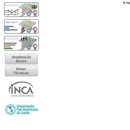
A re
Atualização
Bases
Notas
Técnicas