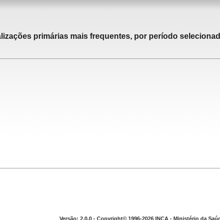
alizações primárias mais frequentes, por período selecionad
Versão: 2.0.0 - Copyright© 1996-2026 INCA - Ministério da Saú