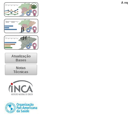
A re
Atualização
Bases
Notas
Técnicas