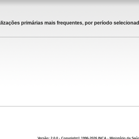
alizações primárias mais frequentes, por período selecionad
Versão: 2.0.0 - Copyright© 1996-2026 INCA - Ministério da Saú