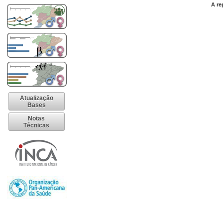
A re
Atualização
Bases
Notas
Técnicas