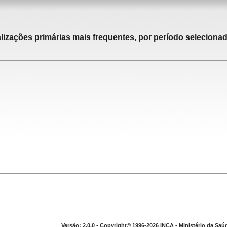
alizações primárias mais frequentes, por período selecionad
Versão: 2.0.0 - Copyright© 1996-2026 INCA - Ministério da Saú